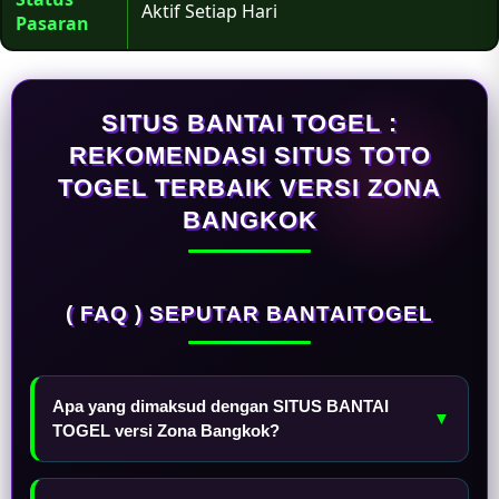
Aktif Setiap Hari
Pasaran
SITUS BANTAI TOGEL :
REKOMENDASI SITUS TOTO
TOGEL TERBAIK VERSI ZONA
BANGKOK
( FAQ ) SEPUTAR BANTAITOGEL
Apa yang dimaksud dengan SITUS BANTAI
▼
TOGEL versi Zona Bangkok?