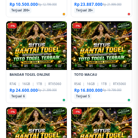
Rp 10.500.000
Rp 23.887.000
Rp 12.799.000
Rp 21.999.000
Terjual 200+
Terjual 20+
-1%
-1%
BANDAR TOGEL ONLINE
TOTO MACAU
R7AI
|
16GB
|
1TB
|
RTX5060
R5AI
|
16GB
|
1TB
|
RTX5060
Rp 24.600.000
Rp 16.800.000
Rp 21.399.000
Rp 19.799.000
Terjual 6
Terjual 5
-1%
-1%