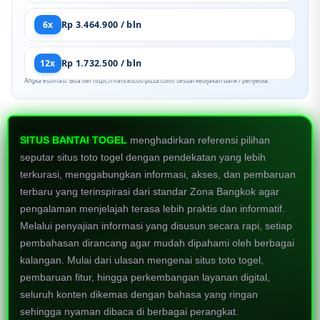
6x
Rp 3.464.900 / bln
12x
Rp 1.732.500 / bln
Angka estimasi. Bisa ber https://francescos-pizza.com/ sesuai kebijakan bank / penyedia.
SITUS BANTAI TOGEL
menghadirkan referensi pilihan
seputar situs toto togel dengan pendekatan yang lebih
terkurasi, menggabungkan informasi, akses, dan pembaruan
terbaru yang terinspirasi dari standar Zona Bangkok agar
pengalaman menjelajah terasa lebih praktis dan informatif.
Melalui penyajian informasi yang disusun secara rapi, setiap
pembahasan dirancang agar mudah dipahami oleh berbagai
kalangan. Mulai dari ulasan mengenai situs toto togel,
pembaruan fitur, hingga perkembangan layanan digital,
seluruh konten dikemas dengan bahasa yang ringan
sehingga nyaman dibaca di berbagai perangkat.