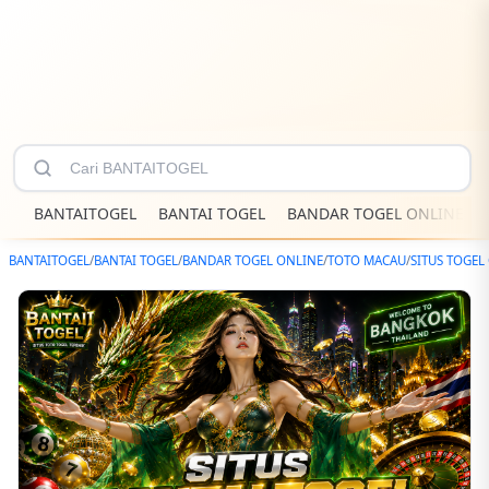
BANTAITOGEL
BANTAI TOGEL
BANDAR TOGEL ONLINE
BANTAITOGEL
/
BANTAI TOGEL
/
BANDAR TOGEL ONLINE
/
TOTO MACAU
/
SITUS TOGEL